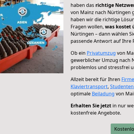
haben das
richtige Netzw
von Mainz nach Nürtingen g
haben wir die richtige Lösu
Fragen wollen,
was kostet
Nürtingen – dann wählen Si
passende Antwort auf Ihre 
Ob ein
Privatumzug
von Mai
gewerblicher Umzug nach 
problemlos und stressfrei 
Allzeit bereit für Ihren
Firm
Klaviertransport
,
Studente
optimale
Beiladung
von Mai
Erhalten Sie jetzt
in nur we
kostenfreie Angebote.
Kostenlo