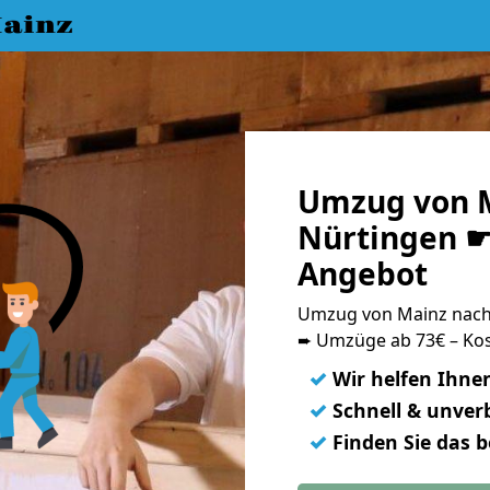
ainz
Umzug von 
Nürtingen ☛ 
Angebot
Umzug von Mainz nach
➨ Umzüge ab 73€ – Kos
✓
Wir helfen Ihne
✓
Schnell & unverb
✓
Finden Sie das 