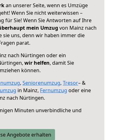
erk
an unserer Seite, wenn es Umzüge
eht! Wenn Sie nicht weiterwissen –
ng für Sie! Wenn Sie Antworten auf Ihre
 überhaupt mein Umzug
von Mainz nach
e sie uns, denn wir haben immer die
Fragen parat.
nz nach Nürtingen oder ein
Nürtingen,
wir helfen
, damit Sie
umziehen können.
enumzug
,
Seniorenumzug
,
Tresor
– &
numzug
in Mainz,
Fernumzug
oder eine
nz nach Nürtingen.
nigen Minuten unverbindliche und
se Angebote erhalten