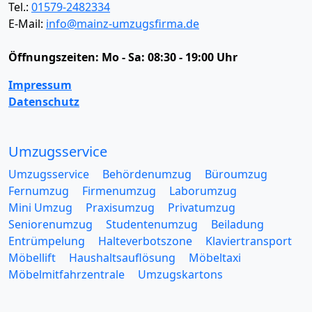
Tel.:
01579-2482334
E-Mail:
info@mainz-umzugsfirma.de
Öffnungszeiten:
Mo - Sa: 08:30 - 19:00 Uhr
Impressum
Datenschutz
Umzugsservice
Umzugsservice
Behördenumzug
Büroumzug
Fernumzug
Firmenumzug
Laborumzug
Mini Umzug
Praxisumzug
Privatumzug
Seniorenumzug
Studentenumzug
Beiladung
Entrümpelung
Halteverbotszone
Klaviertransport
Möbellift
Haushaltsauflösung
Möbeltaxi
Möbelmitfahrzentrale
Umzugskartons