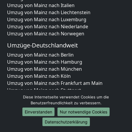
Umzug von Mainz nach Italien
Umzug von Mainz nach Liechtenstein
Umzug von Mainz nach Luxemburg
Umzug von Mainz nach Niederlande
Umzug von Mainz nach Norwegen
Umzüge-Deutschlandweit
Umzug von Mainz nach Berlin
Umzug von Mainz nach Hamburg
Umzug von Mainz nach München
Umzug von Mainz nach Köln
Umzug von Mainz nach Frankfurt am Main
Umzug von Mainz nach Stuttgart
Umzug von Mainz nach Düsseldorf
Diese Internetseite verwendet Cookies um die
Benutzerfreundlichkeit zu verbessern.
Umzug von Mainz nach Leipzig
Umzug von Mainz nach Dortmund
Einverstanden
Nur notwendige Cookies
Umzug von Mainz nach Essen
Datenschutzerklärung
Umzug von Mainz nach Bremen