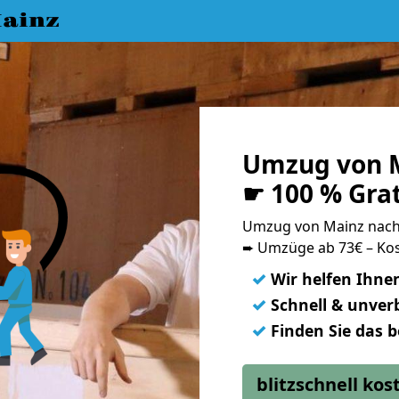
ainz
Umzug von M
☛ 100 % Gra
Umzug von Mainz nac
➨ Umzüge ab 73€ – Kos
✓
Wir helfen Ihne
✓
Schnell & unverb
✓
Finden Sie das 
blitzschnell ko