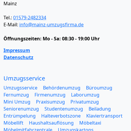
Mainz
Tel.:
01579-2482334
E-Mail:
info@mainz-umzugsfirma.de
Öffnungszeiten:
Mo - Sa: 08:30 - 19:00 Uhr
Impressum
Datenschutz
Umzugsservice
Umzugsservice
Behördenumzug
Büroumzug
Fernumzug
Firmenumzug
Laborumzug
Mini Umzug
Praxisumzug
Privatumzug
Seniorenumzug
Studentenumzug
Beiladung
Entrümpelung
Halteverbotszone
Klaviertransport
Möbellift
Haushaltsauflösung
Möbeltaxi
Möbelmitfahrzentrale
Umzugskartons