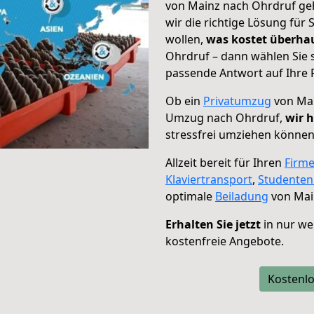
von Mainz nach Ohrdruf geh
wir die richtige Lösung für
wollen,
was kostet überh
Ohrdruf – dann wählen Sie 
passende Antwort auf Ihre 
Ob ein
Privatumzug
von Mai
Umzug nach Ohrdruf,
wir h
stressfrei umziehen können
Allzeit bereit für Ihren
Firm
Klaviertransport
,
Studente
optimale
Beiladung
von Mai
Erhalten Sie jetzt
in nur we
kostenfreie Angebote.
Kostenlo