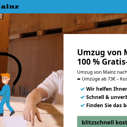
ainz
Umzug von M
100 % Grati
Umzug von Mainz nac
➨ Umzüge ab 73€ – Kos
✓
Wir helfen Ihne
✓
Schnell & unverb
✓
Finden Sie das 
blitzschnell ko