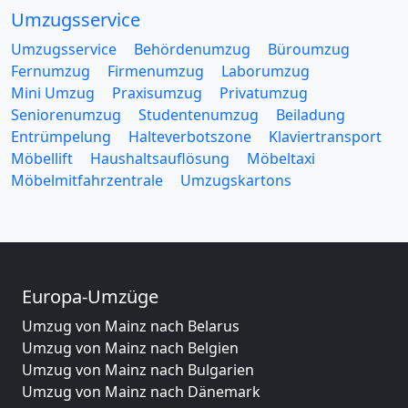
Umzugsservice
Umzugsservice
Behördenumzug
Büroumzug
Fernumzug
Firmenumzug
Laborumzug
Mini Umzug
Praxisumzug
Privatumzug
Seniorenumzug
Studentenumzug
Beiladung
Entrümpelung
Halteverbotszone
Klaviertransport
Möbellift
Haushaltsauflösung
Möbeltaxi
Möbelmitfahrzentrale
Umzugskartons
Europa-Umzüge
Umzug von Mainz nach Belarus
Umzug von Mainz nach Belgien
Umzug von Mainz nach Bulgarien
Umzug von Mainz nach Dänemark