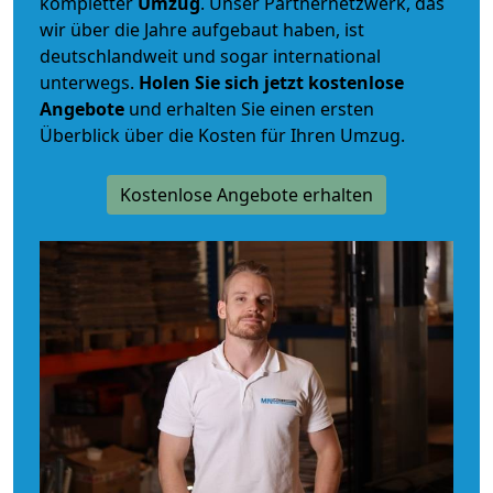
kompletter
Umzug
. Unser Partnernetzwerk, das
wir über die Jahre aufgebaut haben, ist
deutschlandweit und sogar international
unterwegs.
Holen Sie sich jetzt kostenlose
Angebote
und erhalten Sie einen ersten
Überblick über die Kosten für Ihren Umzug.
Kostenlose Angebote erhalten