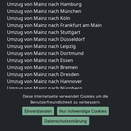
Umzug von Mainz nach Hamburg
Umzug von Mainz nach München
Umzug von Mainz nach Köln
Umzug von Mainz nach Frankfurt am Main
Umzug von Mainz nach Stuttgart
Umzug von Mainz nach Düsseldorf
Umzug von Mainz nach Leipzig
Umzug von Mainz nach Dortmund
Umzug von Mainz nach Essen
Umzug von Mainz nach Bremen
Umzug von Mainz nach Dresden
Umzug von Mainz nach Hannover
Umzug von Mainz nach Nürnberg
Umzug von Mainz nach Duisburg
Diese Internetseite verwendet Cookies um die
Umzug von Mainz nach Bochum
Benutzerfreundlichkeit zu verbessern.
Umzug von Mainz nach Wuppertal
Einverstanden
Nur notwendige Cookies
Umzug von Mainz nach Bielefeld
Datenschutzerklärung
Umzug von Mainz nach Bonn
Umzug von Mainz nach Münster