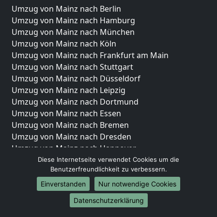
Umzug von Mainz nach Berlin
Umzug von Mainz nach Hamburg
Umzug von Mainz nach München
Umzug von Mainz nach Köln
Umzug von Mainz nach Frankfurt am Main
Umzug von Mainz nach Stuttgart
Umzug von Mainz nach Düsseldorf
Umzug von Mainz nach Leipzig
Umzug von Mainz nach Dortmund
Umzug von Mainz nach Essen
Umzug von Mainz nach Bremen
Umzug von Mainz nach Dresden
Umzug von Mainz nach Hannover
Umzug von Mainz nach Nürnberg
Diese Internetseite verwendet Cookies um die
Benutzerfreundlichkeit zu verbessern.
Umzug von Mainz nach Duisburg
Umzug von Mainz nach Bochum
Einverstanden
Nur notwendige Cookies
Umzug von Mainz nach Wuppertal
Datenschutzerklärung
Umzug von Mainz nach Bielefeld