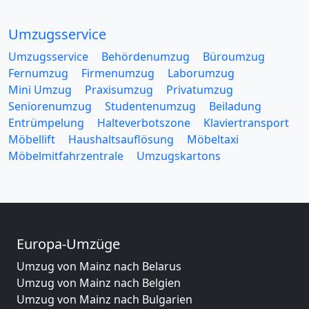
Umzugsservice
Umzugsservice
Behördenumzug
Büroumzug
Fernumzug
Firmenumzug
Laborumzug
Mini Umzug
Praxisumzug
Privatumzug
Seniorenumzug
Studentenumzug
Beiladung
Entrümpelung
Halteverbotszone
Klaviertransport
Möbellift
Haushaltsauflösung
Möbeltaxi
Möbelmitfahrzentrale
Umzugskartons
Europa-Umzüge
Umzug von Mainz nach Belarus
Umzug von Mainz nach Belgien
Umzug von Mainz nach Bulgarien