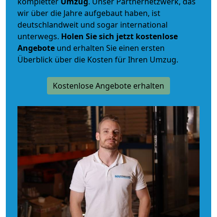
kompletter
Umzug
. Unser Partnernetzwerk, das
wir über die Jahre aufgebaut haben, ist
deutschlandweit und sogar international
unterwegs.
Holen Sie sich jetzt kostenlose
Angebote
und erhalten Sie einen ersten
Überblick über die Kosten für Ihren Umzug.
Kostenlose Angebote erhalten