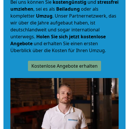
Bei uns können Sie
kostengünstig
und
stressfrei
umziehen
, sei es als
Beiladung
oder als
kompletter
Umzug
. Unser Partnernetzwerk, das
wir über die Jahre aufgebaut haben, ist
deutschlandweit und sogar international
unterwegs.
Holen Sie sich jetzt kostenlose
Angebote
und erhalten Sie einen ersten
Überblick über die Kosten für Ihren Umzug.
Kostenlose Angebote erhalten