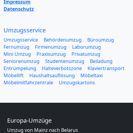
Impressum
Datenschutz
Umzugsservice
Umzugsservice
Behördenumzug
Büroumzug
Fernumzug
Firmenumzug
Laborumzug
Mini Umzug
Praxisumzug
Privatumzug
Seniorenumzug
Studentenumzug
Beiladung
Entrümpelung
Halteverbotszone
Klaviertransport
Möbellift
Haushaltsauflösung
Möbeltaxi
Möbelmitfahrzentrale
Umzugskartons
Europa-Umzüge
Umzug von Mainz nach Belarus