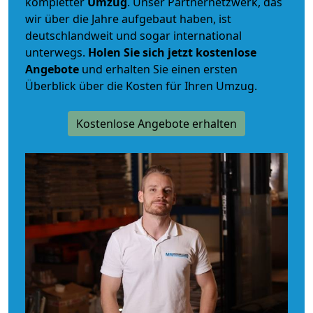
kompletter
Umzug
. Unser Partnernetzwerk, das
wir über die Jahre aufgebaut haben, ist
deutschlandweit und sogar international
unterwegs.
Holen Sie sich jetzt kostenlose
Angebote
und erhalten Sie einen ersten
Überblick über die Kosten für Ihren Umzug.
Kostenlose Angebote erhalten