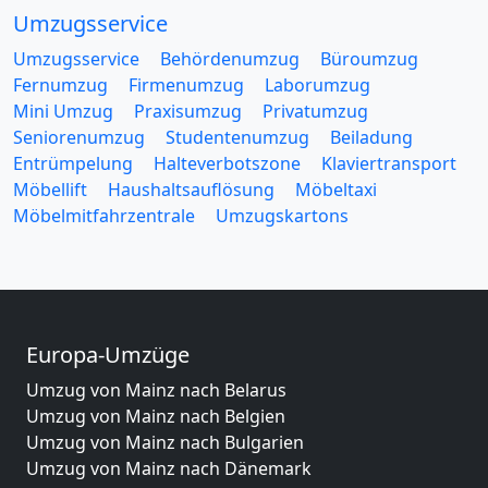
Umzugsservice
Umzugsservice
Behördenumzug
Büroumzug
Fernumzug
Firmenumzug
Laborumzug
Mini Umzug
Praxisumzug
Privatumzug
Seniorenumzug
Studentenumzug
Beiladung
Entrümpelung
Halteverbotszone
Klaviertransport
Möbellift
Haushaltsauflösung
Möbeltaxi
Möbelmitfahrzentrale
Umzugskartons
Europa-Umzüge
Umzug von Mainz nach Belarus
Umzug von Mainz nach Belgien
Umzug von Mainz nach Bulgarien
Umzug von Mainz nach Dänemark