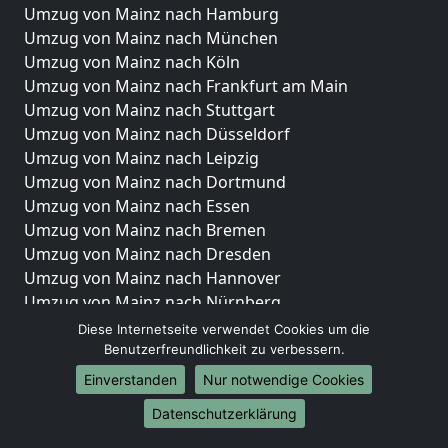
Umzug von Mainz nach Hamburg
Umzug von Mainz nach München
Umzug von Mainz nach Köln
Umzug von Mainz nach Frankfurt am Main
Umzug von Mainz nach Stuttgart
Umzug von Mainz nach Düsseldorf
Umzug von Mainz nach Leipzig
Umzug von Mainz nach Dortmund
Umzug von Mainz nach Essen
Umzug von Mainz nach Bremen
Umzug von Mainz nach Dresden
Umzug von Mainz nach Hannover
Umzug von Mainz nach Nürnberg
Umzug von Mainz nach Duisburg
Diese Internetseite verwendet Cookies um die
Umzug von Mainz nach Bochum
Benutzerfreundlichkeit zu verbessern.
Umzug von Mainz nach Wuppertal
Einverstanden
Nur notwendige Cookies
Umzug von Mainz nach Bielefeld
Datenschutzerklärung
Umzug von Mainz nach Bonn
Umzug von Mainz nach Münster