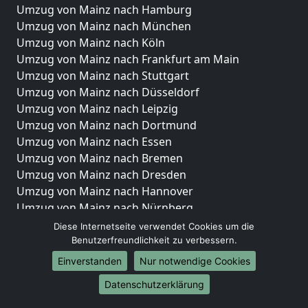
Umzug von Mainz nach Hamburg
Umzug von Mainz nach München
Umzug von Mainz nach Köln
Umzug von Mainz nach Frankfurt am Main
Umzug von Mainz nach Stuttgart
Umzug von Mainz nach Düsseldorf
Umzug von Mainz nach Leipzig
Umzug von Mainz nach Dortmund
Umzug von Mainz nach Essen
Umzug von Mainz nach Bremen
Umzug von Mainz nach Dresden
Umzug von Mainz nach Hannover
Umzug von Mainz nach Nürnberg
Umzug von Mainz nach Duisburg
Diese Internetseite verwendet Cookies um die
Umzug von Mainz nach Bochum
Benutzerfreundlichkeit zu verbessern.
Umzug von Mainz nach Wuppertal
Einverstanden
Nur notwendige Cookies
Umzug von Mainz nach Bielefeld
Datenschutzerklärung
Umzug von Mainz nach Bonn
Umzug von Mainz nach Münster