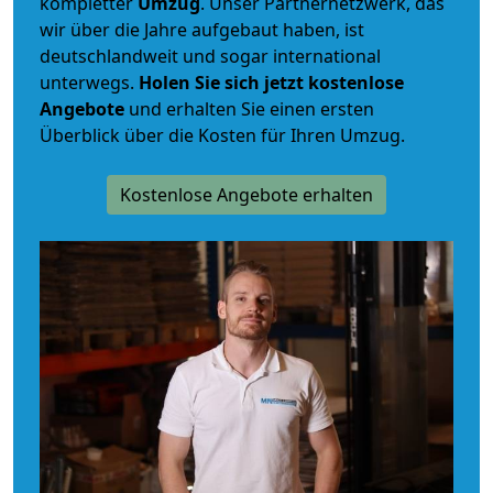
kompletter
Umzug
. Unser Partnernetzwerk, das
wir über die Jahre aufgebaut haben, ist
deutschlandweit und sogar international
unterwegs.
Holen Sie sich jetzt kostenlose
Angebote
und erhalten Sie einen ersten
Überblick über die Kosten für Ihren Umzug.
Kostenlose Angebote erhalten