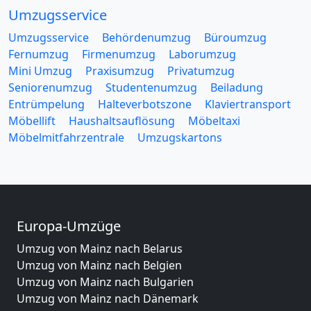
Umzugsservice
Umzugsservice
Behördenumzug
Büroumzug
Fernumzug
Firmenumzug
Laborumzug
Mini Umzug
Praxisumzug
Privatumzug
Seniorenumzug
Studentenumzug
Beiladung
Entrümpelung
Halteverbotszone
Klaviertransport
Möbellift
Haushaltsauflösung
Möbeltaxi
Möbelmitfahrzentrale
Umzugskartons
Europa-Umzüge
Umzug von Mainz nach Belarus
Umzug von Mainz nach Belgien
Umzug von Mainz nach Bulgarien
Umzug von Mainz nach Dänemark