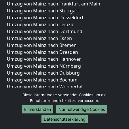
Umzug von Mainz nach Frankfurt am Main
Umzug von Mainz nach Stuttgart
Umzug von Mainz nach Düsseldorf
Umzug von Mainz nach Leipzig
Umzug von Mainz nach Dortmund
Umzug von Mainz nach Essen
Umzug von Mainz nach Bremen
Umzug von Mainz nach Dresden
Umzug von Mainz nach Hannover
Umzug von Mainz nach Nürnberg
Umzug von Mainz nach Duisburg
Umzug von Mainz nach Bochum
Umzug von Mainz nach Wuppertal
Umzug von Mainz nach Bielefeld
Diese Internetseite verwendet Cookies um die
Umzug von Mainz nach Bonn
Benutzerfreundlichkeit zu verbessern.
Umzug von Mainz nach Münster
Einverstanden
Nur notwendige Cookies
Internationale-Umzüge
Datenschutzerklärung
Umzug von Mainz nach Brasilien