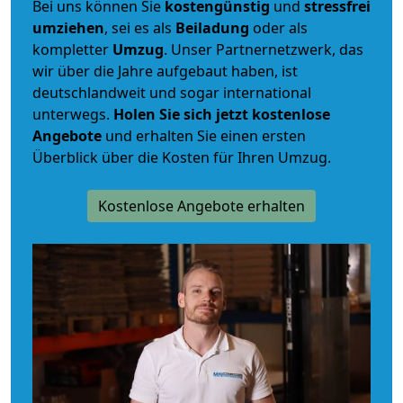
Bei uns können Sie
kostengünstig
und
stressfrei
umziehen
, sei es als
Beiladung
oder als
kompletter
Umzug
. Unser Partnernetzwerk, das
wir über die Jahre aufgebaut haben, ist
deutschlandweit und sogar international
unterwegs.
Holen Sie sich jetzt kostenlose
Angebote
und erhalten Sie einen ersten
Überblick über die Kosten für Ihren Umzug.
Kostenlose Angebote erhalten