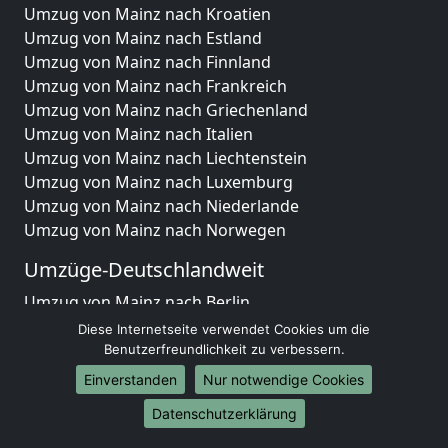
Umzug von Mainz nach Kroatien
Umzug von Mainz nach Estland
Umzug von Mainz nach Finnland
Umzug von Mainz nach Frankreich
Umzug von Mainz nach Griechenland
Umzug von Mainz nach Italien
Umzug von Mainz nach Liechtenstein
Umzug von Mainz nach Luxemburg
Umzug von Mainz nach Niederlande
Umzug von Mainz nach Norwegen
Umzüge-Deutschlandweit
Umzug von Mainz nach Berlin
Umzug von Mainz nach Hamburg
Diese Internetseite verwendet Cookies um die
Umzug von Mainz nach München
Benutzerfreundlichkeit zu verbessern.
Umzug von Mainz nach Köln
Einverstanden
Nur notwendige Cookies
Umzug von Mainz nach Frankfurt am Main
Datenschutzerklärung
Umzug von Mainz nach Stuttgart
Umzug von Mainz nach Düsseldorf