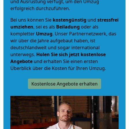
und Ausrüstung verfügt, um den Umzug
erfolgreich durchzuführen.
Bei uns können Sie
kostengünstig
und
stressfrei
umziehen
, sei es als
Beiladung
oder als
kompletter
Umzug
. Unser Partnernetzwerk, das
wir über die Jahre aufgebaut haben, ist
deutschlandweit und sogar international
unterwegs.
Holen Sie sich jetzt kostenlose
Angebote
und erhalten Sie einen ersten
Überblick über die Kosten für Ihren Umzug.
Kostenlose Angebote erhalten