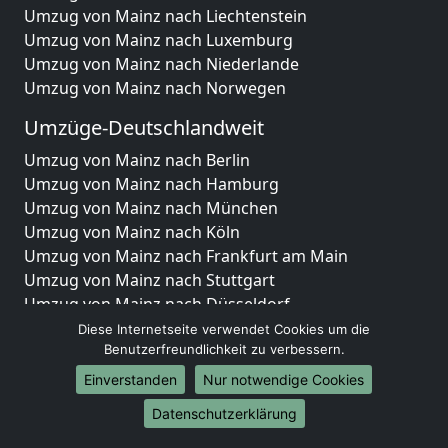
Umzug von Mainz nach Liechtenstein
Umzug von Mainz nach Luxemburg
Umzug von Mainz nach Niederlande
Umzug von Mainz nach Norwegen
Umzüge-Deutschlandweit
Umzug von Mainz nach Berlin
Umzug von Mainz nach Hamburg
Umzug von Mainz nach München
Umzug von Mainz nach Köln
Umzug von Mainz nach Frankfurt am Main
Umzug von Mainz nach Stuttgart
Umzug von Mainz nach Düsseldorf
Umzug von Mainz nach Leipzig
Diese Internetseite verwendet Cookies um die
Umzug von Mainz nach Dortmund
Benutzerfreundlichkeit zu verbessern.
Umzug von Mainz nach Essen
Einverstanden
Nur notwendige Cookies
Umzug von Mainz nach Bremen
Datenschutzerklärung
Umzug von Mainz nach Dresden
Umzug von Mainz nach Hannover