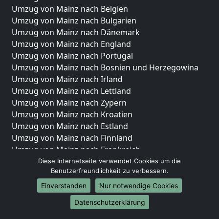
Umzug von Mainz nach Belgien
Umzug von Mainz nach Bulgarien
Umzug von Mainz nach Dänemark
Umzug von Mainz nach England
Umzug von Mainz nach Portugal
Umzug von Mainz nach Bosnien und Herzegowina
Umzug von Mainz nach Irland
Umzug von Mainz nach Lettland
Umzug von Mainz nach Zypern
Umzug von Mainz nach Kroatien
Umzug von Mainz nach Estland
Umzug von Mainz nach Finnland
Umzug von Mainz nach Frankreich
Umzug von Mainz nach Griechenland
Diese Internetseite verwendet Cookies um die
Benutzerfreundlichkeit zu verbessern.
Umzug von Mainz nach Italien
Umzug von Mainz nach Liechtenstein
Einverstanden
Nur notwendige Cookies
Umzug von Mainz nach Luxemburg
Datenschutzerklärung
Umzug von Mainz nach Niederlande