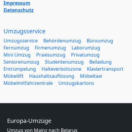
Impressum
Datenschutz
Umzugsservice
Umzugsservice
Behördenumzug
Büroumzug
Fernumzug
Firmenumzug
Laborumzug
Mini Umzug
Praxisumzug
Privatumzug
Seniorenumzug
Studentenumzug
Beiladung
Entrümpelung
Halteverbotszone
Klaviertransport
Möbellift
Haushaltsauflösung
Möbeltaxi
Möbelmitfahrzentrale
Umzugskartons
Europa-Umzüge
Umzug von Mainz nach Belarus