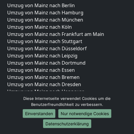
Umzug von Mainz nach Berlin
Umzug von Mainz nach Hamburg
Umzug von Mainz nach München
Umzug von Mainz nach Köln
Umzug von Mainz nach Frankfurt am Main
Umzug von Mainz nach Stuttgart
Umzug von Mainz nach Düsseldorf
Umzug von Mainz nach Leipzig
Umzug von Mainz nach Dortmund
Umzug von Mainz nach Essen
Umzug von Mainz nach Bremen
Umzug von Mainz nach Dresden
Umzug von Mainz nach Hannover
Umzug von Mainz nach Nürnberg
Diese Internetseite verwendet Cookies um die
Benutzerfreundlichkeit zu verbessern.
Umzug von Mainz nach Duisburg
Umzug von Mainz nach Bochum
Einverstanden
Nur notwendige Cookies
Umzug von Mainz nach Wuppertal
Datenschutzerklärung
Umzug von Mainz nach Bielefeld