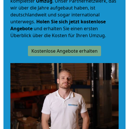
kompletter
Umzug
. Unser Partnernetzwerk, das
wir über die Jahre aufgebaut haben, ist
deutschlandweit und sogar international
unterwegs.
Holen Sie sich jetzt kostenlose
Angebote
und erhalten Sie einen ersten
Überblick über die Kosten für Ihren Umzug.
Kostenlose Angebote erhalten