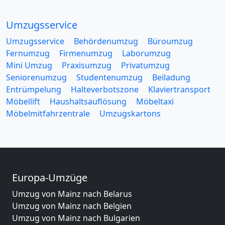
Umzugsservice
Umzugsservice
Behördenumzug
Büroumzug
Fernumzug
Firmenumzug
Laborumzug
Mini Umzug
Praxisumzug
Privatumzug
Seniorenumzug
Studentenumzug
Beiladung
Entrümpelung
Halteverbotszone
Klaviertransport
Möbellift
Haushaltsauflösung
Möbeltaxi
Möbelmitfahrzentrale
Umzugskartons
Europa-Umzüge
Umzug von Mainz nach Belarus
Umzug von Mainz nach Belgien
Umzug von Mainz nach Bulgarien