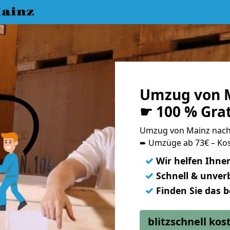
ainz
Umzug von M
☛ 100 % Gra
Umzug von Mainz nach
➨ Umzüge ab 73€ – Kos
✓
Wir helfen Ihne
✓
Schnell & unverb
✓
Finden Sie das 
blitzschnell ko