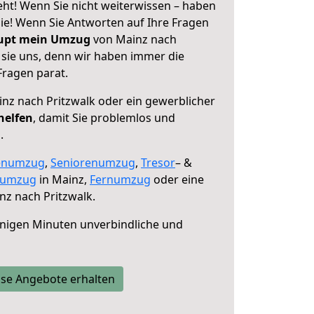
eht! Wenn Sie nicht weiterwissen – haben
 Sie! Wenn Sie Antworten auf Ihre Fragen
aupt mein Umzug
von Mainz nach
 sie uns, denn wir haben immer die
Fragen parat.
nz nach Pritzwalk oder ein gewerblicher
helfen
, damit Sie problemlos und
.
enumzug
,
Seniorenumzug
,
Tresor
– &
numzug
in Mainz,
Fernumzug
oder eine
z nach Pritzwalk.
nigen Minuten unverbindliche und
se Angebote erhalten