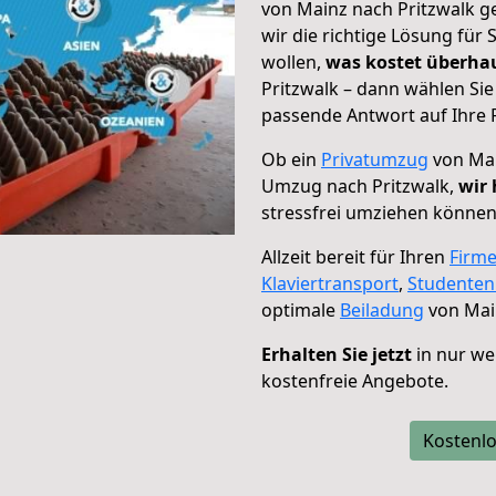
von Mainz nach Pritzwalk g
wir die richtige Lösung für
wollen,
was kostet überh
Pritzwalk – dann wählen Sie
passende Antwort auf Ihre 
Ob ein
Privatumzug
von Mai
Umzug nach Pritzwalk,
wir 
stressfrei umziehen können
Allzeit bereit für Ihren
Firm
Klaviertransport
,
Studente
optimale
Beiladung
von Main
Erhalten Sie jetzt
in nur we
kostenfreie Angebote.
Kostenlo