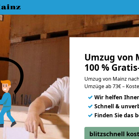
ainz
Umzug von M
100 % Grati
Umzug von Mainz nach
Umzüge ab 73€ – Koste
✓
Wir helfen Ihne
✓
Schnell & unverb
✓
Finden Sie das 
blitzschnell ko