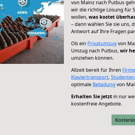
von Mainz nach Putbus geht
wir die richtige Lösung für
wollen,
was kostet überh
– dann wählen Sie sie uns,
Antwort auf Ihre Fragen par
Ob ein
Privatumzug
von Mai
Umzug nach Putbus,
wir he
umziehen können.
Allzeit bereit für Ihren
Firm
Klaviertransport
,
Studente
optimale
Beiladung
von Mai
Erhalten Sie jetzt
in nur we
kostenfreie Angebote.
Kostenlo