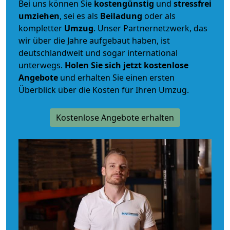
Bei uns können Sie
kostengünstig
und
stressfrei
umziehen
, sei es als
Beiladung
oder als
kompletter
Umzug
. Unser Partnernetzwerk, das
wir über die Jahre aufgebaut haben, ist
deutschlandweit und sogar international
unterwegs.
Holen Sie sich jetzt kostenlose
Angebote
und erhalten Sie einen ersten
Überblick über die Kosten für Ihren Umzug.
Kostenlose Angebote erhalten