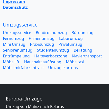
Impressum
Datenschutz
Umzugsservice
Umzugsservice
Behördenumzug
Büroumzug
Fernumzug
Firmenumzug
Laborumzug
Mini Umzug
Praxisumzug
Privatumzug
Seniorenumzug
Studentenumzug
Beiladung
Entrümpelung
Halteverbotszone
Klaviertransport
Möbellift
Haushaltsauflösung
Möbeltaxi
Möbelmitfahrzentrale
Umzugskartons
Europa-Umzüge
Umzug von Mainz nach Belarus