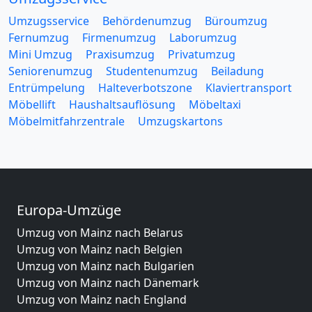
Umzugsservice
Behördenumzug
Büroumzug
Fernumzug
Firmenumzug
Laborumzug
Mini Umzug
Praxisumzug
Privatumzug
Seniorenumzug
Studentenumzug
Beiladung
Entrümpelung
Halteverbotszone
Klaviertransport
Möbellift
Haushaltsauflösung
Möbeltaxi
Möbelmitfahrzentrale
Umzugskartons
Europa-Umzüge
Umzug von Mainz nach Belarus
Umzug von Mainz nach Belgien
Umzug von Mainz nach Bulgarien
Umzug von Mainz nach Dänemark
Umzug von Mainz nach England