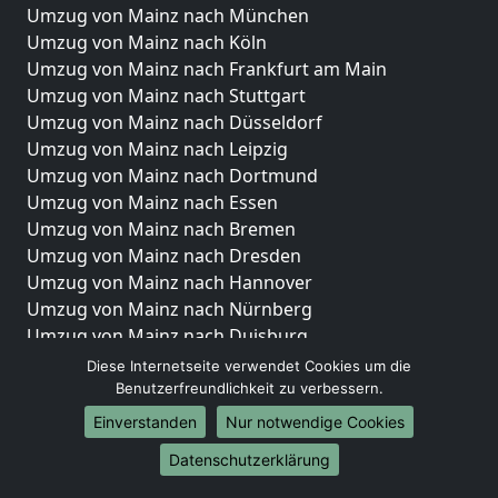
Umzug von Mainz nach München
Umzug von Mainz nach Köln
Umzug von Mainz nach Frankfurt am Main
Umzug von Mainz nach Stuttgart
Umzug von Mainz nach Düsseldorf
Umzug von Mainz nach Leipzig
Umzug von Mainz nach Dortmund
Umzug von Mainz nach Essen
Umzug von Mainz nach Bremen
Umzug von Mainz nach Dresden
Umzug von Mainz nach Hannover
Umzug von Mainz nach Nürnberg
Umzug von Mainz nach Duisburg
Umzug von Mainz nach Bochum
Diese Internetseite verwendet Cookies um die
Umzug von Mainz nach Wuppertal
Benutzerfreundlichkeit zu verbessern.
Umzug von Mainz nach Bielefeld
Einverstanden
Nur notwendige Cookies
Umzug von Mainz nach Bonn
Datenschutzerklärung
Umzug von Mainz nach Münster