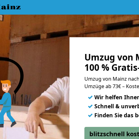
ainz
Umzug von 
100 % Grati
Umzug von Mainz nac
Umzüge ab 73€ – Koste
✓
Wir helfen Ihne
✓
Schnell & unverb
✓
Finden Sie das 
blitzschnell ko