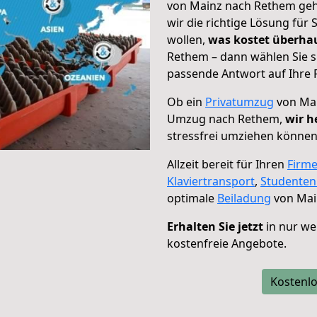
von Mainz nach Rethem geht
wir die richtige Lösung für
wollen,
was kostet überh
Rethem – dann wählen Sie s
passende Antwort auf Ihre 
Ob ein
Privatumzug
von Mai
Umzug nach Rethem,
wir h
stressfrei umziehen können
Allzeit bereit für Ihren
Firm
Klaviertransport
,
Studente
optimale
Beiladung
von Mai
Erhalten Sie jetzt
in nur we
kostenfreie Angebote.
Kostenlo