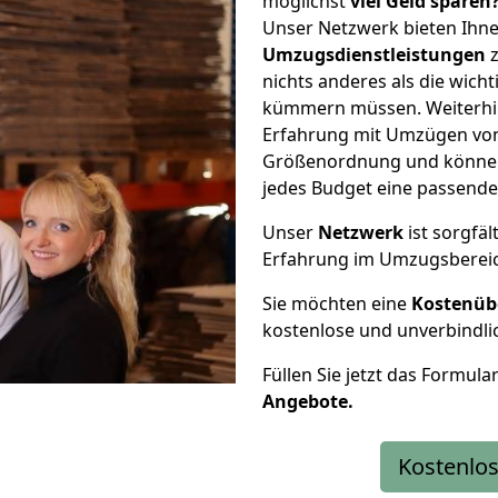
möglichst
viel Geld sparen
Unser Netzwerk bieten Ihn
Umzugsdienstleistungen
z
nichts anderes als die wic
kümmern müssen. Weiterhin
Erfahrung mit Umzügen von
Größenordnung und können 
jedes Budget eine passende
Unser
Netzwerk
ist sorgfäl
Erfahrung im Umzugsberei
Sie möchten eine
Kostenüb
kostenlose und unverbindli
Füllen Sie jetzt das Formula
Angebote.
Kostenlos