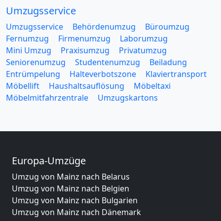
Umzugsservice
Umzugsservice
Behördenumzug
Büroumzug
Fernumzug
Firmenumzug
Laborumzug
Mini Umzug
Praxisumzug
Privatumzug
Seniorenumzug
Studentenumzug
Beiladung
Entrümpelung
Halteverbotszone
Klaviertransport
Möbellift
Haushaltsauflösung
Möbeltaxi
Möbelmitfahrzentrale
Umzugskartons
Europa-Umzüge
Umzug von Mainz nach Belarus
Umzug von Mainz nach Belgien
Umzug von Mainz nach Bulgarien
Umzug von Mainz nach Dänemark