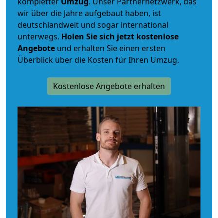
kompletter
Umzug
. Unser Partnernetzwerk, das
wir über die Jahre aufgebaut haben, ist
deutschlandweit und sogar international
unterwegs.
Holen Sie sich jetzt kostenlose
Angebote
und erhalten Sie einen ersten
Überblick über die Kosten für Ihren Umzug.
Kostenlose Angebote erhalten