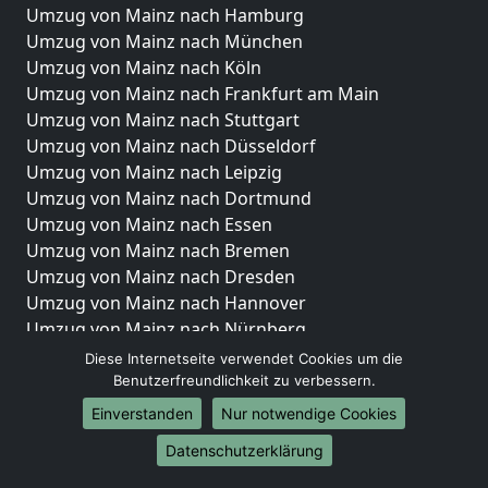
Umzug von Mainz nach Hamburg
Umzug von Mainz nach München
Umzug von Mainz nach Köln
Umzug von Mainz nach Frankfurt am Main
Umzug von Mainz nach Stuttgart
Umzug von Mainz nach Düsseldorf
Umzug von Mainz nach Leipzig
Umzug von Mainz nach Dortmund
Umzug von Mainz nach Essen
Umzug von Mainz nach Bremen
Umzug von Mainz nach Dresden
Umzug von Mainz nach Hannover
Umzug von Mainz nach Nürnberg
Umzug von Mainz nach Duisburg
Diese Internetseite verwendet Cookies um die
Umzug von Mainz nach Bochum
Benutzerfreundlichkeit zu verbessern.
Umzug von Mainz nach Wuppertal
Einverstanden
Nur notwendige Cookies
Umzug von Mainz nach Bielefeld
Datenschutzerklärung
Umzug von Mainz nach Bonn
Umzug von Mainz nach Münster