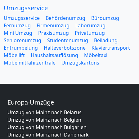
Umzugsservice
Umzugsservice
Behördenumzug
Büroumzug
Fernumzug
Firmenumzug
Laborumzug
Mini Umzug
Praxisumzug
Privatumzug
Seniorenumzug
Studentenumzug
Beiladung
Entrümpelung
Halteverbotszone
Klaviertransport
Möbellift
Haushaltsauflösung
Möbeltaxi
Möbelmitfahrzentrale
Umzugskartons
Europa-Umzüge
Umzug von Mainz nach Belarus
Umzug von Mainz nach Belgien
Umzug von Mainz nach Bulgarien
Umzug von Mainz nach Dänemark