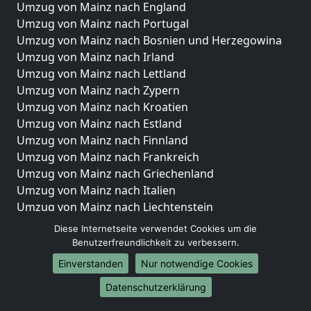
Umzug von Mainz nach England
Umzug von Mainz nach Portugal
Umzug von Mainz nach Bosnien und Herzegowina
Umzug von Mainz nach Irland
Umzug von Mainz nach Lettland
Umzug von Mainz nach Zypern
Umzug von Mainz nach Kroatien
Umzug von Mainz nach Estland
Umzug von Mainz nach Finnland
Umzug von Mainz nach Frankreich
Umzug von Mainz nach Griechenland
Umzug von Mainz nach Italien
Umzug von Mainz nach Liechtenstein
Umzug von Mainz nach Luxemburg
Diese Internetseite verwendet Cookies um die
Umzug von Mainz nach Niederlande
Benutzerfreundlichkeit zu verbessern.
Umzug von Mainz nach Norwegen
Einverstanden
Nur notwendige Cookies
Umzüge-Deutschlandweit
Datenschutzerklärung
Umzug von Mainz nach Berlin