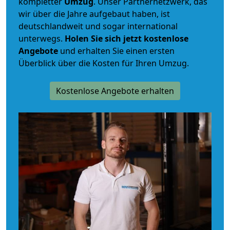
kompletter
Umzug
. Unser Partnernetzwerk, das
wir über die Jahre aufgebaut haben, ist
deutschlandweit und sogar international
unterwegs.
Holen Sie sich jetzt kostenlose
Angebote
und erhalten Sie einen ersten
Überblick über die Kosten für Ihren Umzug.
Kostenlose Angebote erhalten