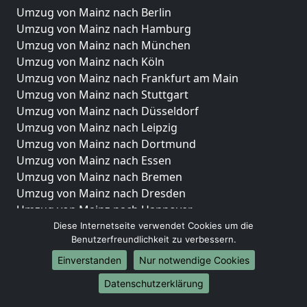
Umzug von Mainz nach Berlin
Umzug von Mainz nach Hamburg
Umzug von Mainz nach München
Umzug von Mainz nach Köln
Umzug von Mainz nach Frankfurt am Main
Umzug von Mainz nach Stuttgart
Umzug von Mainz nach Düsseldorf
Umzug von Mainz nach Leipzig
Umzug von Mainz nach Dortmund
Umzug von Mainz nach Essen
Umzug von Mainz nach Bremen
Umzug von Mainz nach Dresden
Umzug von Mainz nach Hannover
Umzug von Mainz nach Nürnberg
Diese Internetseite verwendet Cookies um die
Benutzerfreundlichkeit zu verbessern.
Umzug von Mainz nach Duisburg
Umzug von Mainz nach Bochum
Einverstanden
Nur notwendige Cookies
Umzug von Mainz nach Wuppertal
Datenschutzerklärung
Umzug von Mainz nach Bielefeld