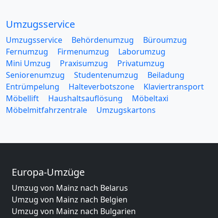
Umzugsservice
Umzugsservice
Behördenumzug
Büroumzug
Fernumzug
Firmenumzug
Laborumzug
Mini Umzug
Praxisumzug
Privatumzug
Seniorenumzug
Studentenumzug
Beiladung
Entrümpelung
Halteverbotszone
Klaviertransport
Möbellift
Haushaltsauflösung
Möbeltaxi
Möbelmitfahrzentrale
Umzugskartons
Europa-Umzüge
Umzug von Mainz nach Belarus
Umzug von Mainz nach Belgien
Umzug von Mainz nach Bulgarien