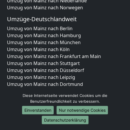
Umzug von Mainz nach Niederlande
Umzug von Mainz nach Norwegen
Umzüge-Deutschlandweit
Umzug von Mainz nach Berlin
Umzug von Mainz nach Hamburg
Umzug von Mainz nach München
Umzug von Mainz nach Köln
Umzug von Mainz nach Frankfurt am Main
Umzug von Mainz nach Stuttgart
Umzug von Mainz nach Düsseldorf
Umzug von Mainz nach Leipzig
Umzug von Mainz nach Dortmund
Umzug von Mainz nach Essen
Diese Internetseite verwendet Cookies um die
Umzug von Mainz nach Bremen
Benutzerfreundlichkeit zu verbessern.
Umzug von Mainz nach Dresden
Einverstanden
Nur notwendige Cookies
Umzug von Mainz nach Hannover
Umzug von Mainz nach Nürnberg
Datenschutzerklärung
Umzug von Mainz nach Duisburg