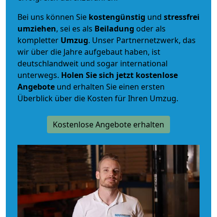
Bei uns können Sie
kostengünstig
und
stressfrei
umziehen
, sei es als
Beiladung
oder als
kompletter
Umzug
. Unser Partnernetzwerk, das
wir über die Jahre aufgebaut haben, ist
deutschlandweit und sogar international
unterwegs.
Holen Sie sich jetzt kostenlose
Angebote
und erhalten Sie einen ersten
Überblick über die Kosten für Ihren Umzug.
Kostenlose Angebote erhalten