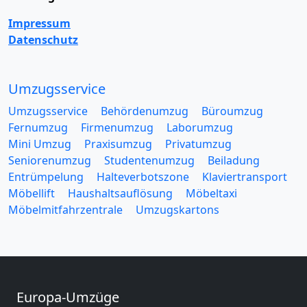
Impressum
Datenschutz
Umzugsservice
Umzugsservice
Behördenumzug
Büroumzug
Fernumzug
Firmenumzug
Laborumzug
Mini Umzug
Praxisumzug
Privatumzug
Seniorenumzug
Studentenumzug
Beiladung
Entrümpelung
Halteverbotszone
Klaviertransport
Möbellift
Haushaltsauflösung
Möbeltaxi
Möbelmitfahrzentrale
Umzugskartons
Europa-Umzüge