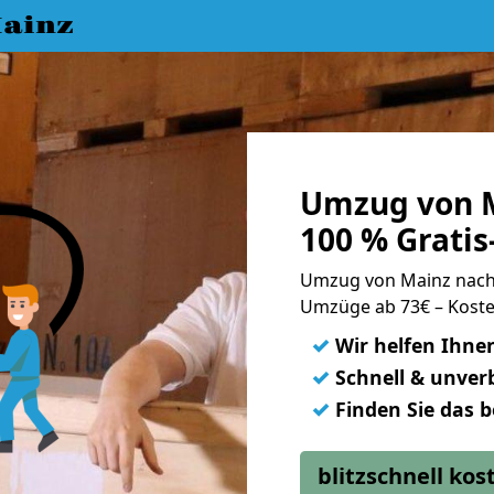
ainz
Umzug von M
100 % Grati
Umzug von Mainz nach
Umzüge ab 73€ – Koste
✓
Wir helfen Ihne
✓
Schnell & unverb
✓
Finden Sie das 
blitzschnell ko