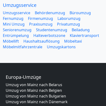
Umzugsservice
Umzugsservice
Behördenumzug
Büroumzug
Fernumzug
Firmenumzug
Laborumzug
Mini Umzug
Praxisumzug
Privatumzug
Seniorenumzug
Studentenumzug
Beiladung
Entrümpelung
Halteverbotszone
Klaviertransport
Möbellift
Haushaltsauflösung
Möbeltaxi
Möbelmitfahrzentrale
Umzugskartons
Europa-Umzüge
Umzug von Mainz nach Belarus
Umzug von Mainz nach Belgien
Umzug von Mainz nach Bulgarien
Umzug von Mainz nach Dänemark