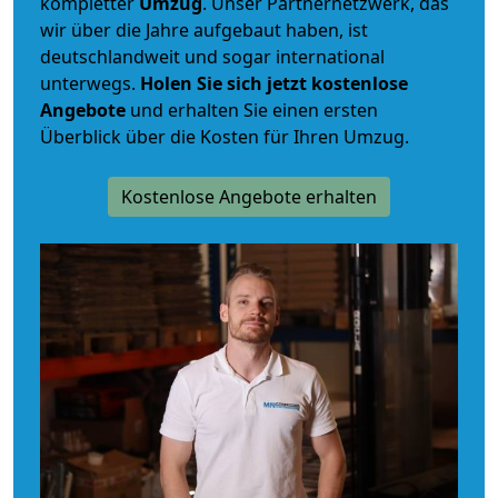
kompletter
Umzug
. Unser Partnernetzwerk, das
wir über die Jahre aufgebaut haben, ist
deutschlandweit und sogar international
unterwegs.
Holen Sie sich jetzt kostenlose
Angebote
und erhalten Sie einen ersten
Überblick über die Kosten für Ihren Umzug.
Kostenlose Angebote erhalten