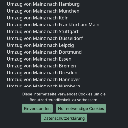
Umzug von Mainz nach Hamburg
Umzug von Mainz nach München
Umzug von Mainz nach Köln
Umzug von Mainz nach Frankfurt am Main
Umzug von Mainz nach Stuttgart
Umzug von Mainz nach Düsseldorf
Umzug von Mainz nach Leipzig
Umzug von Mainz nach Dortmund
Umzug von Mainz nach Essen
Umzug von Mainz nach Bremen
Umzug von Mainz nach Dresden
Umzug von Mainz nach Hannover
Umzug von Mainz nach Nürnberg
Umzug von Mainz nach Duisburg
Diese Internetseite verwendet Cookies um die
Umzug von Mainz nach Bochum
Benutzerfreundlichkeit zu verbessern.
Umzug von Mainz nach Wuppertal
Einverstanden
Nur notwendige Cookies
Umzug von Mainz nach Bielefeld
Datenschutzerklärung
Umzug von Mainz nach Bonn
Umzug von Mainz nach Münster