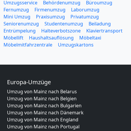
Umzugsservice
Behördenumzug
Büroumzug
Fernumzug
Firmenumzug
Laborumzug
Mini Umzug
Praxisumzug
Privatumzug
Seniorenumzug
Studentenumzug
Beiladung
Entrümpelung
Halteverbotszone
Klaviertransport
Möbellift
Haushaltsauflösung
Möbeltaxi
Möbelmitfahrzentrale
Umzugskartons
Europa-Umzüge
Umzug von Mainz nach Belarus
Umzug von Mainz nach Belgien
Umzug von Mainz nach Bulgarien
Umzug von Mainz nach Dänemark
Umzug von Mainz nach England
Umzug von Mainz nach Portugal