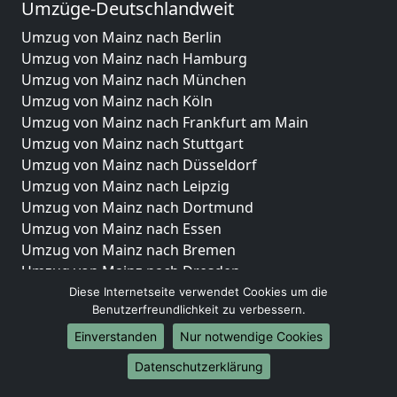
Umzüge-Deutschlandweit
Umzug von Mainz nach Berlin
Umzug von Mainz nach Hamburg
Umzug von Mainz nach München
Umzug von Mainz nach Köln
Umzug von Mainz nach Frankfurt am Main
Umzug von Mainz nach Stuttgart
Umzug von Mainz nach Düsseldorf
Umzug von Mainz nach Leipzig
Umzug von Mainz nach Dortmund
Umzug von Mainz nach Essen
Umzug von Mainz nach Bremen
Umzug von Mainz nach Dresden
Umzug von Mainz nach Hannover
Diese Internetseite verwendet Cookies um die
Benutzerfreundlichkeit zu verbessern.
Umzug von Mainz nach Nürnberg
Umzug von Mainz nach Duisburg
Einverstanden
Nur notwendige Cookies
Umzug von Mainz nach Bochum
Datenschutzerklärung
Umzug von Mainz nach Wuppertal