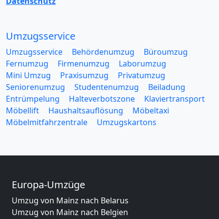
Datenschutz
Umzugsservice
Umzugsservice
Behördenumzug
Büroumzug
Fernumzug
Firmenumzug
Laborumzug
Mini Umzug
Praxisumzug
Privatumzug
Seniorenumzug
Studentenumzug
Beiladung
Entrümpelung
Halteverbotszone
Klaviertransport
Möbellift
Haushaltsauflösung
Möbeltaxi
Möbelmitfahrzentrale
Umzugskartons
Europa-Umzüge
Umzug von Mainz nach Belarus
Umzug von Mainz nach Belgien