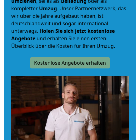
umziehen
, sei es als
Beiladung
oder als
kompletter
Umzug
. Unser Partnernetzwerk, das
wir über die Jahre aufgebaut haben, ist
deutschlandweit und sogar international
unterwegs.
Holen Sie sich jetzt kostenlose
Angebote
und erhalten Sie einen ersten
Überblick über die Kosten für Ihren Umzug.
Kostenlose Angebote erhalten