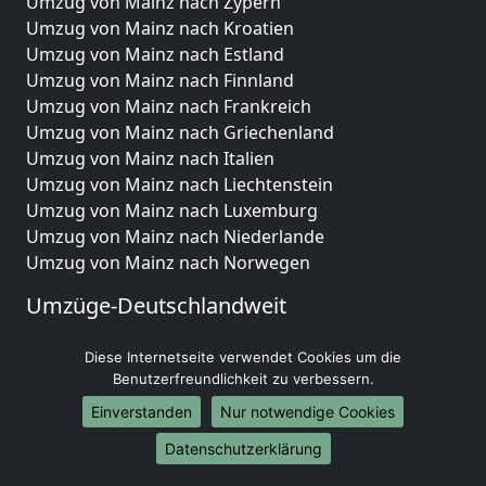
Umzug von Mainz nach Zypern
Umzug von Mainz nach Kroatien
Umzug von Mainz nach Estland
Umzug von Mainz nach Finnland
Umzug von Mainz nach Frankreich
Umzug von Mainz nach Griechenland
Umzug von Mainz nach Italien
Umzug von Mainz nach Liechtenstein
Umzug von Mainz nach Luxemburg
Umzug von Mainz nach Niederlande
Umzug von Mainz nach Norwegen
Umzüge-Deutschlandweit
Umzug von Mainz nach Berlin
Diese Internetseite verwendet Cookies um die
Umzug von Mainz nach Hamburg
Benutzerfreundlichkeit zu verbessern.
Umzug von Mainz nach München
Einverstanden
Nur notwendige Cookies
Umzug von Mainz nach Köln
Umzug von Mainz nach Frankfurt am Main
Datenschutzerklärung
Umzug von Mainz nach Stuttgart