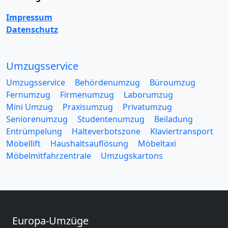
Impressum
Datenschutz
Umzugsservice
Umzugsservice
Behördenumzug
Büroumzug
Fernumzug
Firmenumzug
Laborumzug
Mini Umzug
Praxisumzug
Privatumzug
Seniorenumzug
Studentenumzug
Beiladung
Entrümpelung
Halteverbotszone
Klaviertransport
Möbellift
Haushaltsauflösung
Möbeltaxi
Möbelmitfahrzentrale
Umzugskartons
Europa-Umzüge