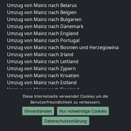
Umzug von Mainz nach Belarus
Umzug von Mainz nach Belgien
Umzug von Mainz nach Bulgarien
Umzug von Mainz nach Dänemark
Umzug von Mainz nach England
Umzug von Mainz nach Portugal
Umzug von Mainz nach Bosnien und Herzegowina
Umzug von Mainz nach Irland
Umzug von Mainz nach Lettland
Umzug von Mainz nach Zypern
Umzug von Mainz nach Kroatien
Umzug von Mainz nach Estland
Umzug von Mainz nach Finnland
Umzug von Mainz nach Frankreich
Diese Internetseite verwendet Cookies um die
Benutzerfreundlichkeit zu verbessern.
Umzug von Mainz nach Griechenland
Umzug von Mainz nach Italien
Einverstanden
Nur notwendige Cookies
Umzug von Mainz nach Liechtenstein
Datenschutzerklärung
Umzug von Mainz nach Luxemburg