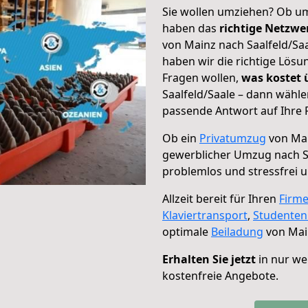
Sie wollen umziehen? Ob um
haben das
richtige Netzw
von Mainz nach Saalfeld/Saa
haben wir die richtige Lösu
Fragen wollen,
was kostet
Saalfeld/Saale – dann wähle
passende Antwort auf Ihre 
Ob ein
Privatumzug
von Mai
gewerblicher Umzug nach Sa
problemlos und stressfrei 
Allzeit bereit für Ihren
Firm
Klaviertransport
,
Studente
optimale
Beiladung
von Main
Erhalten Sie jetzt
in nur we
kostenfreie Angebote.