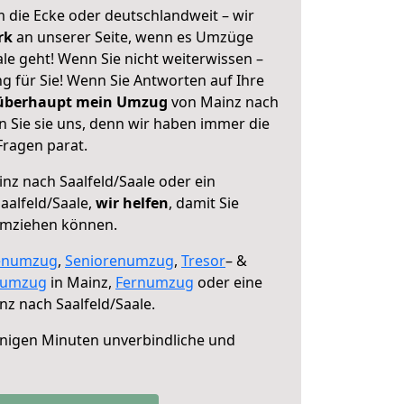
 die Ecke oder deutschlandweit – wir
erk
an unserer Seite, wenn es Umzüge
le geht! Wenn Sie nicht weiterwissen –
ng für Sie! Wenn Sie Antworten auf Ihre
 überhaupt mein Umzug
von Mainz nach
n Sie sie uns, denn wir haben immer die
Fragen parat.
nz nach Saalfeld/Saale oder ein
alfeld/Saale,
wir helfen
, damit Sie
umziehen können.
enumzug
,
Seniorenumzug
,
Tresor
– &
numzug
in Mainz,
Fernumzug
oder eine
z nach Saalfeld/Saale.
nigen Minuten unverbindliche und