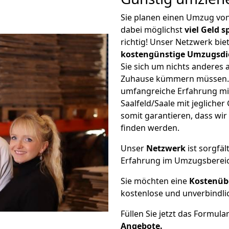
Sie planen einen Umzug vo
dabei möglichst
viel Geld 
richtig! Unser Netzwerk bi
kostengünstige Umzugsdi
Sie sich um nichts anderes 
Zuhause kümmern müssen. W
umfangreiche Erfahrung m
Saalfeld/Saale mit jeglich
somit garantieren, dass wi
finden werden.
Unser
Netzwerk
ist sorgfäl
Erfahrung im Umzugsberei
Sie möchten eine
Kostenüb
kostenlose und unverbindli
Füllen Sie jetzt das Formula
Angebote.