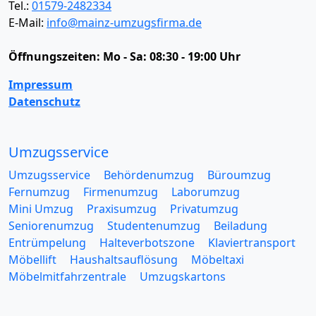
Tel.:
01579-2482334
E-Mail:
info@mainz-umzugsfirma.de
Öffnungszeiten:
Mo - Sa: 08:30 - 19:00 Uhr
Impressum
Datenschutz
Umzugsservice
Umzugsservice
Behördenumzug
Büroumzug
Fernumzug
Firmenumzug
Laborumzug
Mini Umzug
Praxisumzug
Privatumzug
Seniorenumzug
Studentenumzug
Beiladung
Entrümpelung
Halteverbotszone
Klaviertransport
Möbellift
Haushaltsauflösung
Möbeltaxi
Möbelmitfahrzentrale
Umzugskartons