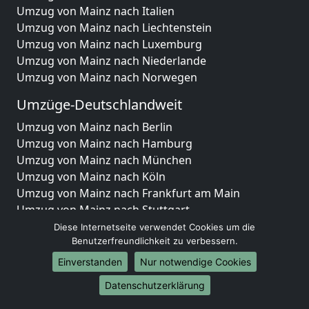
Umzug von Mainz nach Italien
Umzug von Mainz nach Liechtenstein
Umzug von Mainz nach Luxemburg
Umzug von Mainz nach Niederlande
Umzug von Mainz nach Norwegen
Umzüge-Deutschlandweit
Umzug von Mainz nach Berlin
Umzug von Mainz nach Hamburg
Umzug von Mainz nach München
Umzug von Mainz nach Köln
Umzug von Mainz nach Frankfurt am Main
Umzug von Mainz nach Stuttgart
Umzug von Mainz nach Düsseldorf
Diese Internetseite verwendet Cookies um die
Umzug von Mainz nach Leipzig
Benutzerfreundlichkeit zu verbessern.
Umzug von Mainz nach Dortmund
Einverstanden
Nur notwendige Cookies
Umzug von Mainz nach Essen
Datenschutzerklärung
Umzug von Mainz nach Bremen
Umzug von Mainz nach Dresden