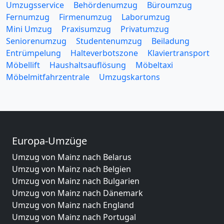
Umzugsservice
Behördenumzug
Büroumzug
Fernumzug
Firmenumzug
Laborumzug
Mini Umzug
Praxisumzug
Privatumzug
Seniorenumzug
Studentenumzug
Beiladung
Entrümpelung
Halteverbotszone
Klaviertransport
Möbellift
Haushaltsauflösung
Möbeltaxi
Möbelmitfahrzentrale
Umzugskartons
Europa-Umzüge
Umzug von Mainz nach Belarus
Umzug von Mainz nach Belgien
Umzug von Mainz nach Bulgarien
Umzug von Mainz nach Dänemark
Umzug von Mainz nach England
Umzug von Mainz nach Portugal