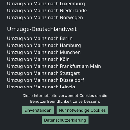
Umzug von Mainz nach Luxemburg
Umzug von Mainz nach Niederlande
Umzug von Mainz nach Norwegen
Umzüge-Deutschlandweit
Umzug von Mainz nach Berlin
Umzug von Mainz nach Hamburg
Umzug von Mainz nach München
Umzug von Mainz nach Köln
Umzug von Mainz nach Frankfurt am Main
Umzug von Mainz nach Stuttgart
Umzug von Mainz nach Düsseldorf
Umzug von Mainz nach Leipzig
Umzug von Mainz nach Dortmund
Diese Internetseite verwendet Cookies um die
Umzug von Mainz nach Essen
Benutzerfreundlichkeit zu verbessern.
Umzug von Mainz nach Bremen
Einverstanden
Nur notwendige Cookies
Umzug von Mainz nach Dresden
Datenschutzerklärung
Umzug von Mainz nach Hannover
Umzug von Mainz nach Nürnberg