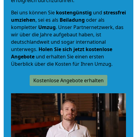
erfolgreich durchzuführen.
Bei uns können Sie
kostengünstig
und
stressfrei
umziehen
, sei es als
Beiladung
oder als
kompletter
Umzug
. Unser Partnernetzwerk, das
wir über die Jahre aufgebaut haben, ist
deutschlandweit und sogar international
unterwegs.
Holen Sie sich jetzt kostenlose
Angebote
und erhalten Sie einen ersten
Überblick über die Kosten für Ihren Umzug.
Kostenlose Angebote erhalten