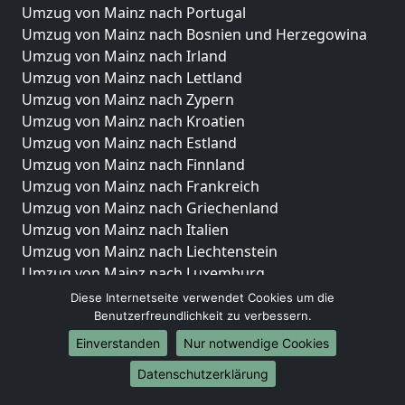
Umzug von Mainz nach Portugal
Umzug von Mainz nach Bosnien und Herzegowina
Umzug von Mainz nach Irland
Umzug von Mainz nach Lettland
Umzug von Mainz nach Zypern
Umzug von Mainz nach Kroatien
Umzug von Mainz nach Estland
Umzug von Mainz nach Finnland
Umzug von Mainz nach Frankreich
Umzug von Mainz nach Griechenland
Umzug von Mainz nach Italien
Umzug von Mainz nach Liechtenstein
Umzug von Mainz nach Luxemburg
Umzug von Mainz nach Niederlande
Diese Internetseite verwendet Cookies um die
Umzug von Mainz nach Norwegen
Benutzerfreundlichkeit zu verbessern.
Einverstanden
Nur notwendige Cookies
Umzüge-Deutschlandweit
Datenschutzerklärung
Umzug von Mainz nach Berlin
Umzug von Mainz nach Hamburg