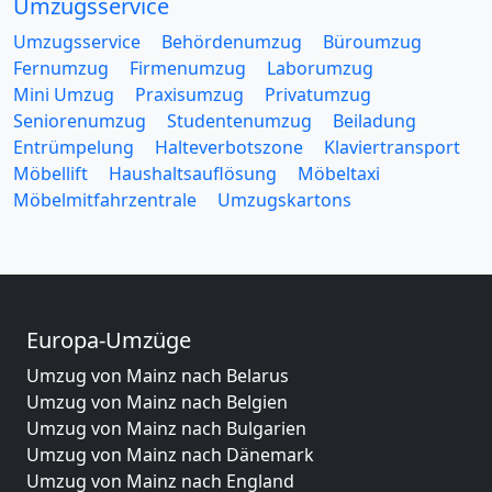
Umzugsservice
Umzugsservice
Behördenumzug
Büroumzug
Fernumzug
Firmenumzug
Laborumzug
Mini Umzug
Praxisumzug
Privatumzug
Seniorenumzug
Studentenumzug
Beiladung
Entrümpelung
Halteverbotszone
Klaviertransport
Möbellift
Haushaltsauflösung
Möbeltaxi
Möbelmitfahrzentrale
Umzugskartons
Europa-Umzüge
Umzug von Mainz nach Belarus
Umzug von Mainz nach Belgien
Umzug von Mainz nach Bulgarien
Umzug von Mainz nach Dänemark
Umzug von Mainz nach England