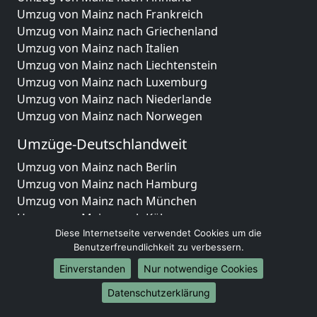
Umzug von Mainz nach Frankreich
Umzug von Mainz nach Griechenland
Umzug von Mainz nach Italien
Umzug von Mainz nach Liechtenstein
Umzug von Mainz nach Luxemburg
Umzug von Mainz nach Niederlande
Umzug von Mainz nach Norwegen
Umzüge-Deutschlandweit
Umzug von Mainz nach Berlin
Umzug von Mainz nach Hamburg
Umzug von Mainz nach München
Umzug von Mainz nach Köln
Umzug von Mainz nach Frankfurt am Main
Diese Internetseite verwendet Cookies um die
Benutzerfreundlichkeit zu verbessern.
Umzug von Mainz nach Stuttgart
Umzug von Mainz nach Düsseldorf
Einverstanden
Nur notwendige Cookies
Umzug von Mainz nach Leipzig
Datenschutzerklärung
Umzug von Mainz nach Dortmund