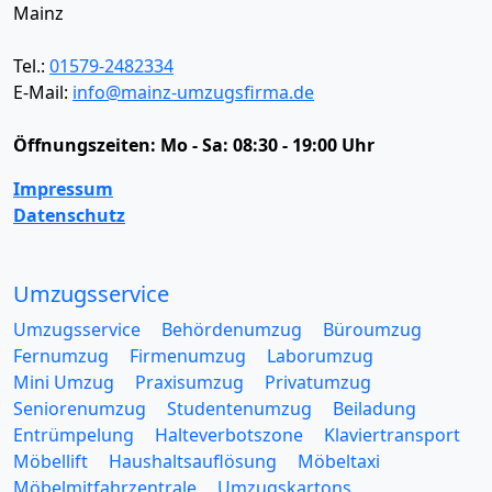
Mainz
Tel.:
01579-2482334
E-Mail:
info@mainz-umzugsfirma.de
Öffnungszeiten:
Mo - Sa: 08:30 - 19:00 Uhr
Impressum
Datenschutz
Umzugsservice
Umzugsservice
Behördenumzug
Büroumzug
Fernumzug
Firmenumzug
Laborumzug
Mini Umzug
Praxisumzug
Privatumzug
Seniorenumzug
Studentenumzug
Beiladung
Entrümpelung
Halteverbotszone
Klaviertransport
Möbellift
Haushaltsauflösung
Möbeltaxi
Möbelmitfahrzentrale
Umzugskartons