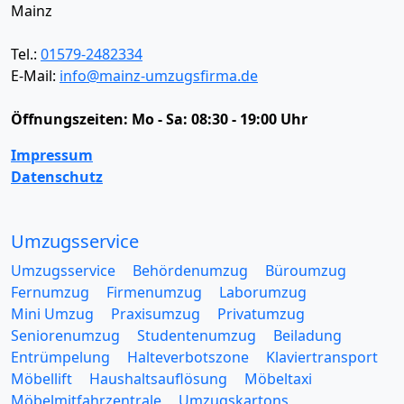
Mainz
Tel.:
01579-2482334
E-Mail:
info@mainz-umzugsfirma.de
Öffnungszeiten:
Mo - Sa: 08:30 - 19:00 Uhr
Impressum
Datenschutz
Umzugsservice
Umzugsservice
Behördenumzug
Büroumzug
Fernumzug
Firmenumzug
Laborumzug
Mini Umzug
Praxisumzug
Privatumzug
Seniorenumzug
Studentenumzug
Beiladung
Entrümpelung
Halteverbotszone
Klaviertransport
Möbellift
Haushaltsauflösung
Möbeltaxi
Möbelmitfahrzentrale
Umzugskartons