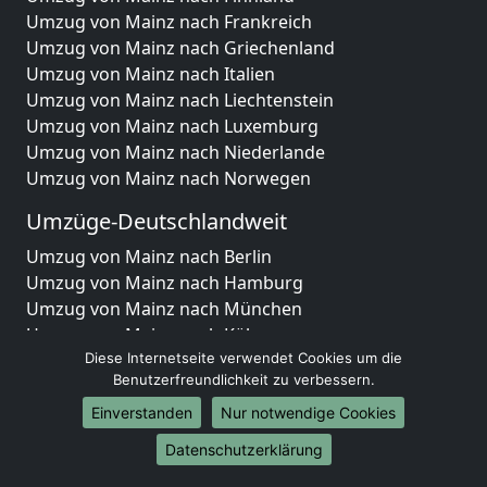
Umzug von Mainz nach Frankreich
Umzug von Mainz nach Griechenland
Umzug von Mainz nach Italien
Umzug von Mainz nach Liechtenstein
Umzug von Mainz nach Luxemburg
Umzug von Mainz nach Niederlande
Umzug von Mainz nach Norwegen
Umzüge-Deutschlandweit
Umzug von Mainz nach Berlin
Umzug von Mainz nach Hamburg
Umzug von Mainz nach München
Umzug von Mainz nach Köln
Umzug von Mainz nach Frankfurt am Main
Diese Internetseite verwendet Cookies um die
Benutzerfreundlichkeit zu verbessern.
Umzug von Mainz nach Stuttgart
Umzug von Mainz nach Düsseldorf
Einverstanden
Nur notwendige Cookies
Umzug von Mainz nach Leipzig
Datenschutzerklärung
Umzug von Mainz nach Dortmund