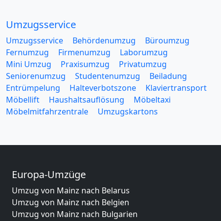
Umzugsservice
Umzugsservice
Behördenumzug
Büroumzug
Fernumzug
Firmenumzug
Laborumzug
Mini Umzug
Praxisumzug
Privatumzug
Seniorenumzug
Studentenumzug
Beiladung
Entrümpelung
Halteverbotszone
Klaviertransport
Möbellift
Haushaltsauflösung
Möbeltaxi
Möbelmitfahrzentrale
Umzugskartons
Europa-Umzüge
Umzug von Mainz nach Belarus
Umzug von Mainz nach Belgien
Umzug von Mainz nach Bulgarien