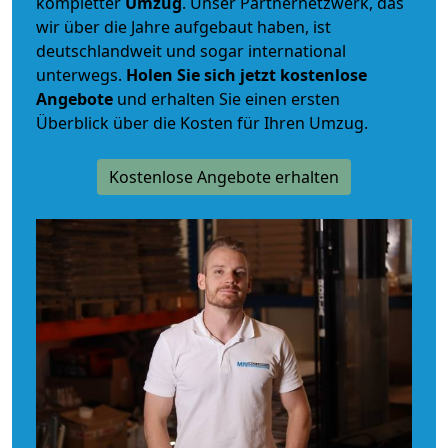
kompletter
Umzug
. Unser Partnernetzwerk, das
wir über die Jahre aufgebaut haben, ist
deutschlandweit und sogar international
unterwegs.
Holen Sie sich jetzt kostenlose
Angebote
und erhalten Sie einen ersten
Überblick über die Kosten für Ihren Umzug.
Kostenlose Angebote erhalten