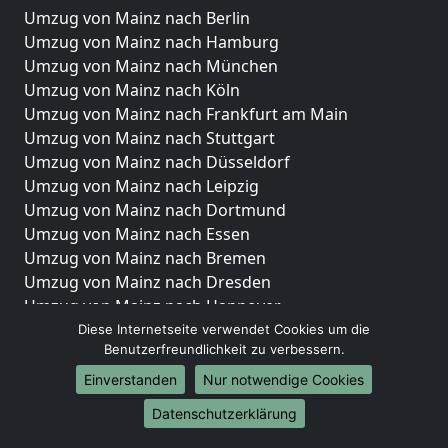
Umzug von Mainz nach Berlin
Umzug von Mainz nach Hamburg
Umzug von Mainz nach München
Umzug von Mainz nach Köln
Umzug von Mainz nach Frankfurt am Main
Umzug von Mainz nach Stuttgart
Umzug von Mainz nach Düsseldorf
Umzug von Mainz nach Leipzig
Umzug von Mainz nach Dortmund
Umzug von Mainz nach Essen
Umzug von Mainz nach Bremen
Umzug von Mainz nach Dresden
Umzug von Mainz nach Hannover
Umzug von Mainz nach Nürnberg
Diese Internetseite verwendet Cookies um die
Benutzerfreundlichkeit zu verbessern.
Umzug von Mainz nach Duisburg
Umzug von Mainz nach Bochum
Einverstanden
Nur notwendige Cookies
Umzug von Mainz nach Wuppertal
Datenschutzerklärung
Umzug von Mainz nach Bielefeld