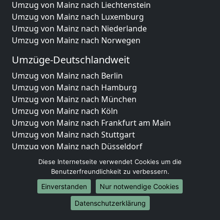
Umzug von Mainz nach Liechtenstein
Umzug von Mainz nach Luxemburg
Umzug von Mainz nach Niederlande
Umzug von Mainz nach Norwegen
Umzüge-Deutschlandweit
Umzug von Mainz nach Berlin
Umzug von Mainz nach Hamburg
Umzug von Mainz nach München
Umzug von Mainz nach Köln
Umzug von Mainz nach Frankfurt am Main
Umzug von Mainz nach Stuttgart
Umzug von Mainz nach Düsseldorf
Umzug von Mainz nach Leipzig
Diese Internetseite verwendet Cookies um die
Umzug von Mainz nach Dortmund
Benutzerfreundlichkeit zu verbessern.
Umzug von Mainz nach Essen
Einverstanden
Nur notwendige Cookies
Umzug von Mainz nach Bremen
Datenschutzerklärung
Umzug von Mainz nach Dresden
Umzug von Mainz nach Hannover