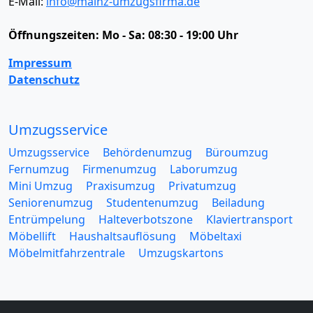
E-Mail:
info@mainz-umzugsfirma.de
Öffnungszeiten:
Mo - Sa: 08:30 - 19:00 Uhr
Impressum
Datenschutz
Umzugsservice
Umzugsservice
Behördenumzug
Büroumzug
Fernumzug
Firmenumzug
Laborumzug
Mini Umzug
Praxisumzug
Privatumzug
Seniorenumzug
Studentenumzug
Beiladung
Entrümpelung
Halteverbotszone
Klaviertransport
Möbellift
Haushaltsauflösung
Möbeltaxi
Möbelmitfahrzentrale
Umzugskartons