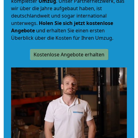
kompletter
Umzug
. Unser Partnernetzwerk, das
wir über die Jahre aufgebaut haben, ist
deutschlandweit und sogar international
unterwegs.
Holen Sie sich jetzt kostenlose
Angebote
und erhalten Sie einen ersten
Überblick über die Kosten für Ihren Umzug.
Kostenlose Angebote erhalten