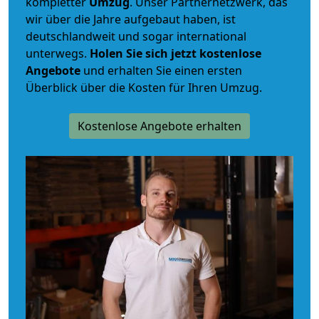
kompletter
Umzug
. Unser Partnernetzwerk, das
wir über die Jahre aufgebaut haben, ist
deutschlandweit und sogar international
unterwegs.
Holen Sie sich jetzt kostenlose
Angebote
und erhalten Sie einen ersten
Überblick über die Kosten für Ihren Umzug.
Kostenlose Angebote erhalten