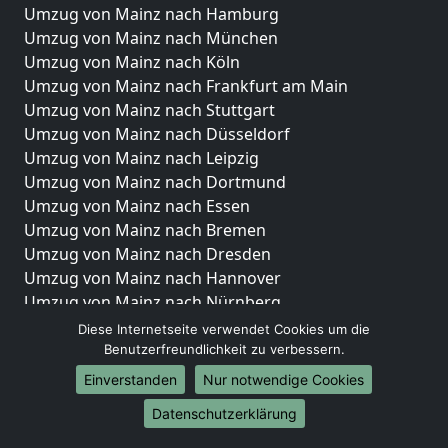
Umzug von Mainz nach Hamburg
Umzug von Mainz nach München
Umzug von Mainz nach Köln
Umzug von Mainz nach Frankfurt am Main
Umzug von Mainz nach Stuttgart
Umzug von Mainz nach Düsseldorf
Umzug von Mainz nach Leipzig
Umzug von Mainz nach Dortmund
Umzug von Mainz nach Essen
Umzug von Mainz nach Bremen
Umzug von Mainz nach Dresden
Umzug von Mainz nach Hannover
Umzug von Mainz nach Nürnberg
Umzug von Mainz nach Duisburg
Diese Internetseite verwendet Cookies um die
Umzug von Mainz nach Bochum
Benutzerfreundlichkeit zu verbessern.
Umzug von Mainz nach Wuppertal
Einverstanden
Nur notwendige Cookies
Umzug von Mainz nach Bielefeld
Datenschutzerklärung
Umzug von Mainz nach Bonn
Umzug von Mainz nach Münster