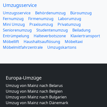
Umzugsservice
Umzugsservice
Behördenumzug
Büroumzug
Fernumzug
Firmenumzug
Laborumzug
Mini Umzug
Praxisumzug
Privatumzug
Seniorenumzug
Studentenumzug
Beiladung
Entrümpelung
Halteverbotszone
Klaviertransport
Möbellift
Haushaltsauflösung
Möbeltaxi
Möbelmitfahrzentrale
Umzugskartons
Europa-Umzüge
Umzug von Mainz nach Belarus
Umzug von Mainz nach Belgien
Umzug von Mainz nach Bulgarien
Umzug von Mainz nach Dänemark