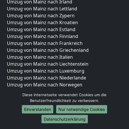
Umzug von Mainz nach Irland
Umzug von Mainz nach Lettland
Umzug von Mainz nach Zypern
Umzug von Mainz nach Kroatien
Umzug von Mainz nach Estland
Umzug von Mainz nach Finnland
Umzug von Mainz nach Frankreich
Umzug von Mainz nach Griechenland
Umzug von Mainz nach Italien
Umzug von Mainz nach Liechtenstein
Umzug von Mainz nach Luxemburg
Umzug von Mainz nach Niederlande
Umzug von Mainz nach Norwegen
Umzüge-Deutschlandweit
Diese Internetseite verwendet Cookies um die
Benutzerfreundlichkeit zu verbessern.
Umzug von Mainz nach Berlin
Einverstanden
Nur notwendige Cookies
Umzug von Mainz nach Hamburg
Umzug von Mainz nach München
Datenschutzerklärung
Umzug von Mainz nach Köln