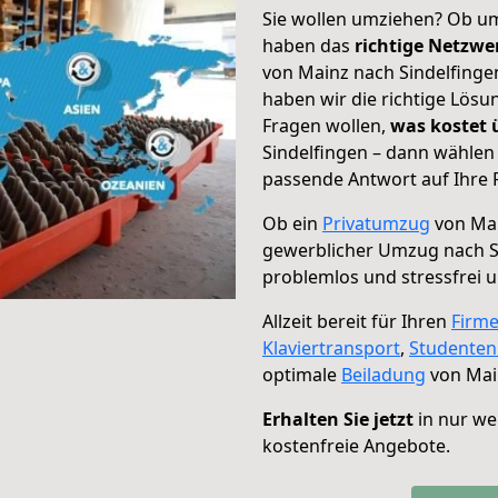
Sie wollen umziehen? Ob um
haben das
richtige Netzw
von Mainz nach Sindelfingen
haben wir die richtige Lösu
Fragen wollen,
was kostet
Sindelfingen – dann wählen 
passende Antwort auf Ihre 
Ob ein
Privatumzug
von Mai
gewerblicher Umzug nach S
problemlos und stressfrei 
Allzeit bereit für Ihren
Firm
Klaviertransport
,
Studente
optimale
Beiladung
von Main
Erhalten Sie jetzt
in nur we
kostenfreie Angebote.