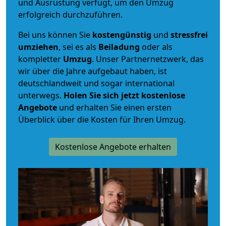
und Ausrüstung verfügt, um den Umzug
erfolgreich durchzuführen.
Bei uns können Sie
kostengünstig
und
stressfrei
umziehen
, sei es als
Beiladung
oder als
kompletter
Umzug
. Unser Partnernetzwerk, das
wir über die Jahre aufgebaut haben, ist
deutschlandweit und sogar international
unterwegs.
Holen Sie sich jetzt kostenlose
Angebote
und erhalten Sie einen ersten
Überblick über die Kosten für Ihren Umzug.
Kostenlose Angebote erhalten