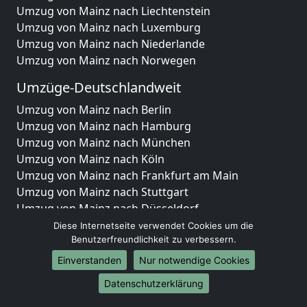
Umzug von Mainz nach Liechtenstein
Umzug von Mainz nach Luxemburg
Umzug von Mainz nach Niederlande
Umzug von Mainz nach Norwegen
Umzüge-Deutschlandweit
Umzug von Mainz nach Berlin
Umzug von Mainz nach Hamburg
Umzug von Mainz nach München
Umzug von Mainz nach Köln
Umzug von Mainz nach Frankfurt am Main
Umzug von Mainz nach Stuttgart
Umzug von Mainz nach Düsseldorf
Umzug von Mainz nach Leipzig
Diese Internetseite verwendet Cookies um die
Umzug von Mainz nach Dortmund
Benutzerfreundlichkeit zu verbessern.
Umzug von Mainz nach Essen
Einverstanden
Nur notwendige Cookies
Umzug von Mainz nach Bremen
Datenschutzerklärung
Umzug von Mainz nach Dresden
Umzug von Mainz nach Hannover