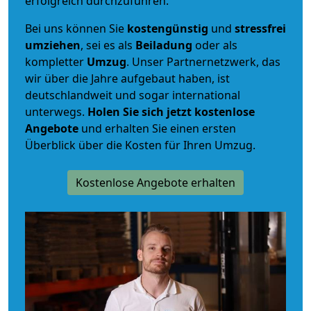
erfolgreich durchzuführen.
Bei uns können Sie
kostengünstig
und
stressfrei
umziehen
, sei es als
Beiladung
oder als
kompletter
Umzug
. Unser Partnernetzwerk, das
wir über die Jahre aufgebaut haben, ist
deutschlandweit und sogar international
unterwegs.
Holen Sie sich jetzt kostenlose
Angebote
und erhalten Sie einen ersten
Überblick über die Kosten für Ihren Umzug.
Kostenlose Angebote erhalten