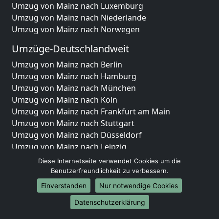
Umzug von Mainz nach Luxemburg
Umzug von Mainz nach Niederlande
Umzug von Mainz nach Norwegen
Umzüge-Deutschlandweit
Umzug von Mainz nach Berlin
Umzug von Mainz nach Hamburg
Umzug von Mainz nach München
Umzug von Mainz nach Köln
Umzug von Mainz nach Frankfurt am Main
Umzug von Mainz nach Stuttgart
Umzug von Mainz nach Düsseldorf
Umzug von Mainz nach Leipzig
Umzug von Mainz nach Dortmund
Diese Internetseite verwendet Cookies um die
Umzug von Mainz nach Essen
Benutzerfreundlichkeit zu verbessern.
Umzug von Mainz nach Bremen
Einverstanden
Nur notwendige Cookies
Umzug von Mainz nach Dresden
Datenschutzerklärung
Umzug von Mainz nach Hannover
Umzug von Mainz nach Nürnberg