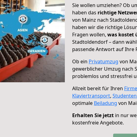
Sie wollen umziehen? Ob um
haben das
richtige Netzw
von Mainz nach Stadtoldend
haben wir die richtige Lösu
Fragen wollen,
was kostet
Stadtoldendorf – dann wähl
passende Antwort auf Ihre 
Ob ein
Privatumzug
von Mai
gewerblicher Umzug nach S
problemlos und stressfrei 
Allzeit bereit für Ihren
Firm
Klaviertransport
,
Studente
optimale
Beiladung
von Mai
Erhalten Sie jetzt
in nur we
kostenfreie Angebote.