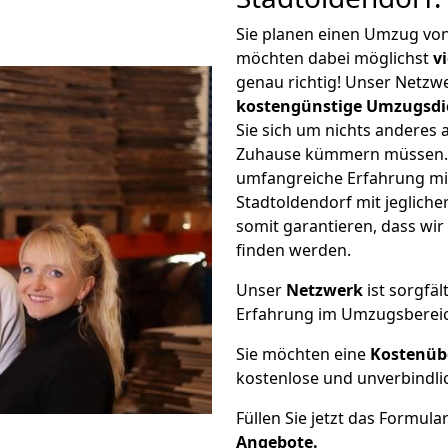
Sie planen einen Umzug vo
möchten dabei möglichst
v
genau richtig! Unser Netzw
kostengünstige Umzugsdi
Sie sich um nichts anderes 
Zuhause kümmern müssen. W
umfangreiche Erfahrung m
Stadtoldendorf mit jeglic
somit garantieren, dass wi
finden werden.
Unser
Netzwerk
ist sorgfäl
Erfahrung im Umzugsberei
Sie möchten eine
Kostenüb
kostenlose und unverbindli
Füllen Sie jetzt das Formula
Angebote.