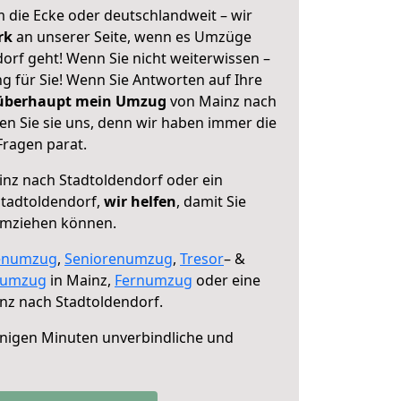
 die Ecke oder deutschlandweit – wir
erk
an unserer Seite, wenn es Umzüge
orf geht! Wenn Sie nicht weiterwissen –
ng für Sie! Wenn Sie Antworten auf Ihre
 überhaupt mein Umzug
von Mainz nach
en Sie sie uns, denn wir haben immer die
Fragen parat.
nz nach Stadtoldendorf oder ein
tadtoldendorf,
wir helfen
, damit Sie
umziehen können.
enumzug
,
Seniorenumzug
,
Tresor
– &
numzug
in Mainz,
Fernumzug
oder eine
nz nach Stadtoldendorf.
nigen Minuten unverbindliche und