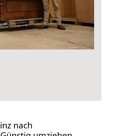
inz nach
 Günstig umziehen