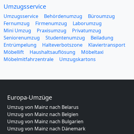
Umzugsservice
Umzugsservice
Behördenumzug
Büroumzug
Fernumzug
Firmenumzug
Laborumzug
Mini Umzug
Praxisumzug
Privatumzug
Seniorenumzug
Studentenumzug
Beiladung
Entrümpelung
Halteverbotszone
Klaviertransport
Möbellift
Haushaltsauflösung
Möbeltaxi
Möbelmitfahrzentrale
Umzugskartons
Europa-Umzüge
Umzug von Mainz nach Belarus
Umzug von Mainz nach Belgien
Umzug von Mainz nach Bulgarien
Umzug von Mainz nach Dänemark