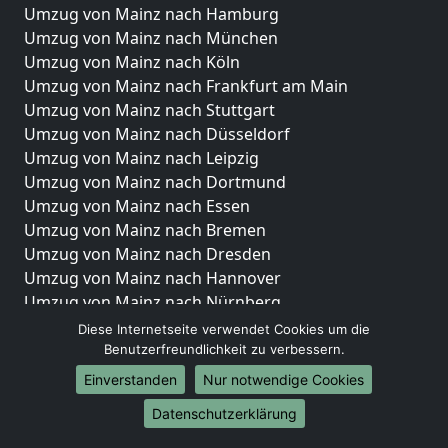
Umzug von Mainz nach Hamburg
Umzug von Mainz nach München
Umzug von Mainz nach Köln
Umzug von Mainz nach Frankfurt am Main
Umzug von Mainz nach Stuttgart
Umzug von Mainz nach Düsseldorf
Umzug von Mainz nach Leipzig
Umzug von Mainz nach Dortmund
Umzug von Mainz nach Essen
Umzug von Mainz nach Bremen
Umzug von Mainz nach Dresden
Umzug von Mainz nach Hannover
Umzug von Mainz nach Nürnberg
Umzug von Mainz nach Duisburg
Diese Internetseite verwendet Cookies um die
Umzug von Mainz nach Bochum
Benutzerfreundlichkeit zu verbessern.
Umzug von Mainz nach Wuppertal
Einverstanden
Nur notwendige Cookies
Umzug von Mainz nach Bielefeld
Datenschutzerklärung
Umzug von Mainz nach Bonn
Umzug von Mainz nach Münster