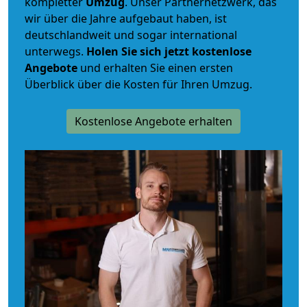
kompletter
Umzug
. Unser Partnernetzwerk, das
wir über die Jahre aufgebaut haben, ist
deutschlandweit und sogar international
unterwegs.
Holen Sie sich jetzt kostenlose
Angebote
und erhalten Sie einen ersten
Überblick über die Kosten für Ihren Umzug.
Kostenlose Angebote erhalten