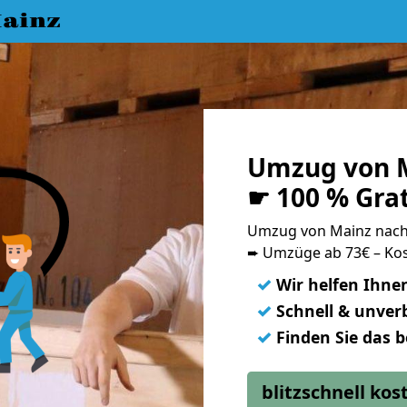
ainz
Umzug von M
☛ 100 % Gra
Umzug von Mainz nach
➨ Umzüge ab 73€ – Kos
✓
Wir helfen Ihne
✓
Schnell & unverb
✓
Finden Sie das 
blitzschnell ko