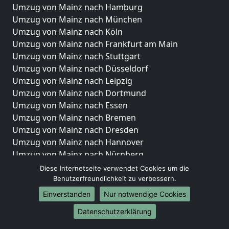
Umzug von Mainz nach Hamburg
Umzug von Mainz nach München
Umzug von Mainz nach Köln
Umzug von Mainz nach Frankfurt am Main
Umzug von Mainz nach Stuttgart
Umzug von Mainz nach Düsseldorf
Umzug von Mainz nach Leipzig
Umzug von Mainz nach Dortmund
Umzug von Mainz nach Essen
Umzug von Mainz nach Bremen
Umzug von Mainz nach Dresden
Umzug von Mainz nach Hannover
Umzug von Mainz nach Nürnberg
Umzug von Mainz nach Duisburg
Diese Internetseite verwendet Cookies um die
Umzug von Mainz nach Bochum
Benutzerfreundlichkeit zu verbessern.
Umzug von Mainz nach Wuppertal
Einverstanden
Nur notwendige Cookies
Umzug von Mainz nach Bielefeld
Datenschutzerklärung
Umzug von Mainz nach Bonn
Umzug von Mainz nach Münster