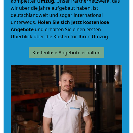
kompletter
Umzug
. Unser Partnernetzwerk, das
wir über die Jahre aufgebaut haben, ist
deutschlandweit und sogar international
unterwegs.
Holen Sie sich jetzt kostenlose
Angebote
und erhalten Sie einen ersten
Überblick über die Kosten für Ihren Umzug.
Kostenlose Angebote erhalten