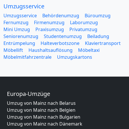
Umzugsservice
Umzugsservice
Behördenumzug
Büroumzug
Fernumzug
Firmenumzug
Laborumzug
Mini Umzug
Praxisumzug
Privatumzug
Seniorenumzug
Studentenumzug
Beiladung
Entrümpelung
Halteverbotszone
Klaviertransport
Möbellift
Haushaltsauflösung
Möbeltaxi
Möbelmitfahrzentrale
Umzugskartons
Europa-Umzüge
Umzug von Mainz nach Belarus
Umzug von Mainz nach Belgien
Umzug von Mainz nach Bulgarien
Umzug von Mainz nach Dänemark