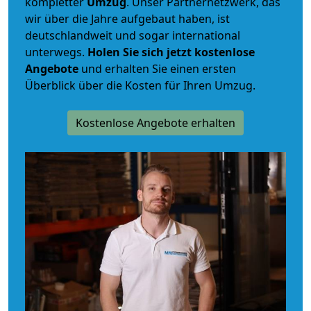
kompletter
Umzug
. Unser Partnernetzwerk, das
wir über die Jahre aufgebaut haben, ist
deutschlandweit und sogar international
unterwegs.
Holen Sie sich jetzt kostenlose
Angebote
und erhalten Sie einen ersten
Überblick über die Kosten für Ihren Umzug.
Kostenlose Angebote erhalten