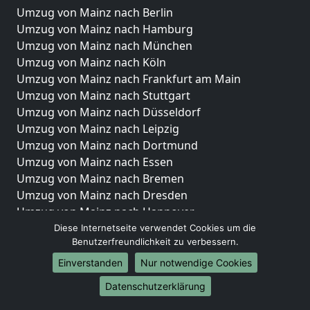
Umzug von Mainz nach Berlin
Umzug von Mainz nach Hamburg
Umzug von Mainz nach München
Umzug von Mainz nach Köln
Umzug von Mainz nach Frankfurt am Main
Umzug von Mainz nach Stuttgart
Umzug von Mainz nach Düsseldorf
Umzug von Mainz nach Leipzig
Umzug von Mainz nach Dortmund
Umzug von Mainz nach Essen
Umzug von Mainz nach Bremen
Umzug von Mainz nach Dresden
Umzug von Mainz nach Hannover
Umzug von Mainz nach Nürnberg
Diese Internetseite verwendet Cookies um die
Benutzerfreundlichkeit zu verbessern.
Umzug von Mainz nach Duisburg
Umzug von Mainz nach Bochum
Einverstanden
Nur notwendige Cookies
Umzug von Mainz nach Wuppertal
Datenschutzerklärung
Umzug von Mainz nach Bielefeld