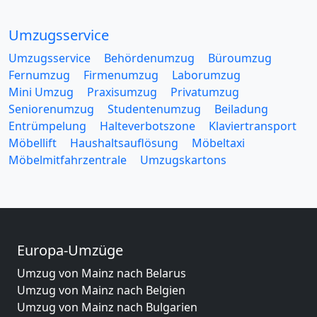
Umzugsservice
Umzugsservice
Behördenumzug
Büroumzug
Fernumzug
Firmenumzug
Laborumzug
Mini Umzug
Praxisumzug
Privatumzug
Seniorenumzug
Studentenumzug
Beiladung
Entrümpelung
Halteverbotszone
Klaviertransport
Möbellift
Haushaltsauflösung
Möbeltaxi
Möbelmitfahrzentrale
Umzugskartons
Europa-Umzüge
Umzug von Mainz nach Belarus
Umzug von Mainz nach Belgien
Umzug von Mainz nach Bulgarien