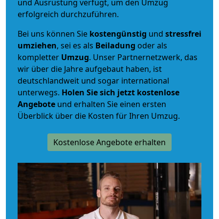
und Ausrüstung verfügt, um den Umzug
erfolgreich durchzuführen.
Bei uns können Sie
kostengünstig
und
stressfrei
umziehen
, sei es als
Beiladung
oder als
kompletter
Umzug
. Unser Partnernetzwerk, das
wir über die Jahre aufgebaut haben, ist
deutschlandweit und sogar international
unterwegs.
Holen Sie sich jetzt kostenlose
Angebote
und erhalten Sie einen ersten
Überblick über die Kosten für Ihren Umzug.
Kostenlose Angebote erhalten