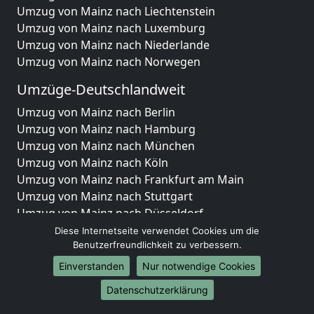
Umzug von Mainz nach Liechtenstein
Umzug von Mainz nach Luxemburg
Umzug von Mainz nach Niederlande
Umzug von Mainz nach Norwegen
Umzüge-Deutschlandweit
Umzug von Mainz nach Berlin
Umzug von Mainz nach Hamburg
Umzug von Mainz nach München
Umzug von Mainz nach Köln
Umzug von Mainz nach Frankfurt am Main
Umzug von Mainz nach Stuttgart
Umzug von Mainz nach Düsseldorf
Umzug von Mainz nach Leipzig
Diese Internetseite verwendet Cookies um die
Umzug von Mainz nach Dortmund
Benutzerfreundlichkeit zu verbessern.
Umzug von Mainz nach Essen
Einverstanden
Nur notwendige Cookies
Umzug von Mainz nach Bremen
Datenschutzerklärung
Umzug von Mainz nach Dresden
Umzug von Mainz nach Hannover